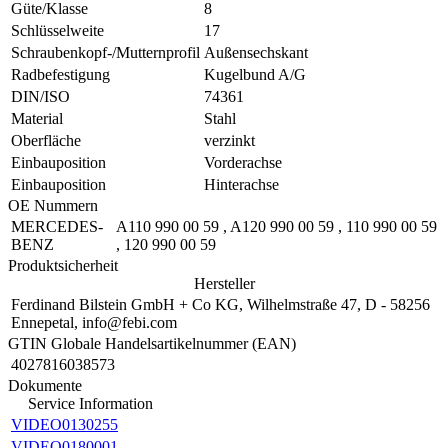
Güte/Klasse
8
Schlüsselweite
17
Schraubenkopf-/Mutternprofil
Außensechskant
Radbefestigung
Kugelbund A/G
DIN/ISO
74361
Material
Stahl
Oberfläche
verzinkt
Einbauposition
Vorderachse
Einbauposition
Hinterachse
OE Nummern
MERCEDES-
A110 990 00 59
,
A120 990 00 59
,
110 990 00 59
BENZ
,
120 990 00 59
Produktsicherheit
Hersteller
Ferdinand Bilstein GmbH + Co KG, Wilhelmstraße 47, D - 58256
Ennepetal, info@febi.com
GTIN Globale Handelsartikelnummer (EAN)
4027816038573
Dokumente
Service Information
VIDEO0130255
VIDEO0180001