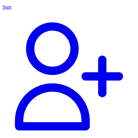
Start