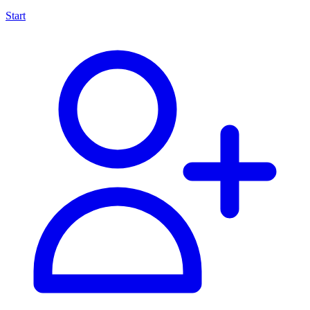
Start