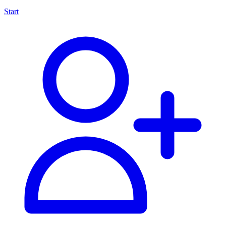
Start