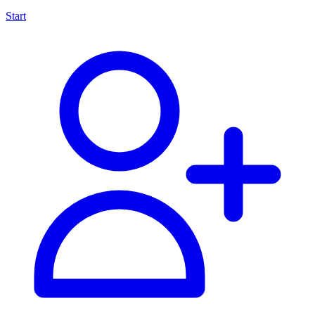
Start