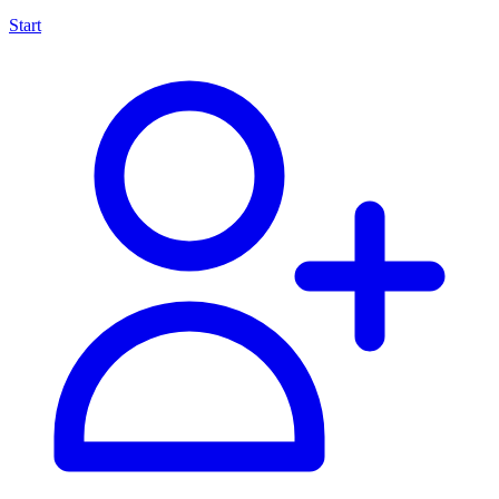
Start