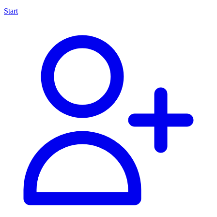
Start