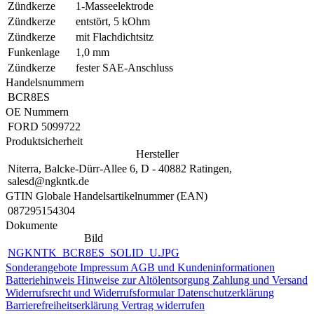
Zündkerze
1-Masseelektrode
Zündkerze
entstört, 5 kOhm
Zündkerze
mit Flachdichtsitz
Funkenlage
1,0 mm
Zündkerze
fester SAE-Anschluss
Handelsnummern
BCR8ES
OE Nummern
FORD
5099722
Produktsicherheit
Hersteller
Niterra, Balcke-Dürr-Allee 6, D - 40882 Ratingen,
salesd@ngkntk.de
GTIN Globale Handelsartikelnummer (EAN)
087295154304
Dokumente
Bild
NGKNTK_BCR8ES_SOLID_U.JPG
Sonderangebote
Impressum
AGB und Kundeninformationen
Batteriehinweis
Hinweise zur Altölentsorgung
Zahlung und Versand
Widerrufsrecht und Widerrufsformular
Datenschutzerklärung
Barrierefreiheitserklärung
Vertrag widerrufen