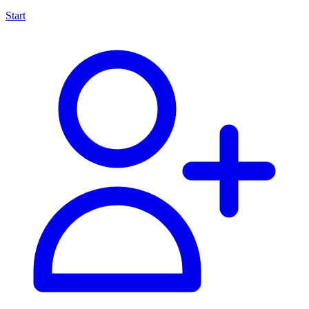
Start