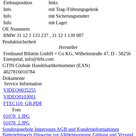
Einbauposition
links
Info
mit Trag-/Führungsgelenk
Info
mit Sicherungsmutter
Info
mit Lager
OE Nummern
BMW
31 12 1 133 237
,
31 12 1 139 987
Produktsicherheit
Hersteller
Ferdinand Bilstein GmbH + Co KG, Wilhelmstraße 47, D - 58256
Ennepetal, info@febi.com
GTIN Globale Handelsartikelnummer (EAN)
4027816010784
Dokumente
Service Information
VIDEO0035255
VIDEO0103001
FTEC110_GB.PDF
Foto
01078_1.JPG
01078_2.JPG
Sonderangebote
Impressum
AGB und Kundeninformationen
Batteriehinweis
Hinweise zur Altölentsorgung
Zahlung und Versand