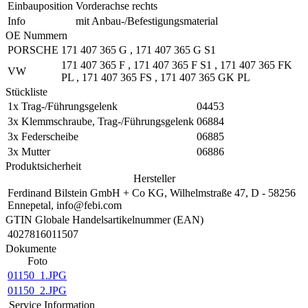
Einbauposition
Vorderachse rechts
Info
mit Anbau-/Befestigungsmaterial
OE Nummern
PORSCHE
171 407 365 G
,
171 407 365 G S1
171 407 365 F
,
171 407 365 F S1
,
171 407 365 FK
VW
PL
,
171 407 365 FS
,
171 407 365 GK PL
Stückliste
1x
Trag-/Führungsgelenk
04453
3x
Klemmschraube, Trag-/Führungsgelenk
06884
3x
Federscheibe
06885
3x
Mutter
06886
Produktsicherheit
Hersteller
Ferdinand Bilstein GmbH + Co KG, Wilhelmstraße 47, D - 58256
Ennepetal, info@febi.com
GTIN Globale Handelsartikelnummer (EAN)
4027816011507
Dokumente
Foto
01150_1.JPG
01150_2.JPG
Service Information