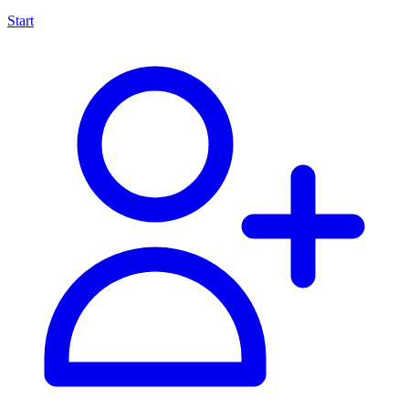
Start