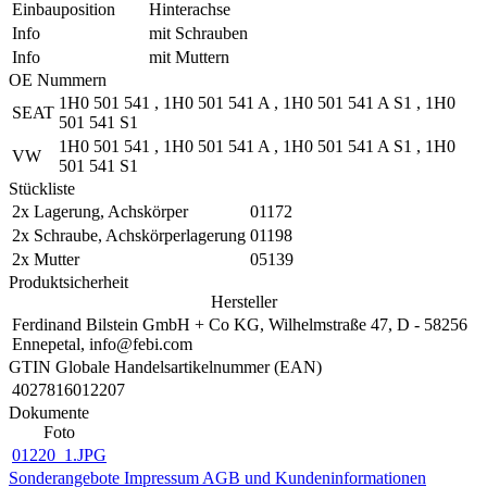
Einbauposition
Hinterachse
Info
mit Schrauben
Info
mit Muttern
OE Nummern
1H0 501 541
,
1H0 501 541 A
,
1H0 501 541 A S1
,
1H0
SEAT
501 541 S1
1H0 501 541
,
1H0 501 541 A
,
1H0 501 541 A S1
,
1H0
VW
501 541 S1
Stückliste
2x
Lagerung, Achskörper
01172
2x
Schraube, Achskörperlagerung
01198
2x
Mutter
05139
Produktsicherheit
Hersteller
Ferdinand Bilstein GmbH + Co KG, Wilhelmstraße 47, D - 58256
Ennepetal, info@febi.com
GTIN Globale Handelsartikelnummer (EAN)
4027816012207
Dokumente
Foto
01220_1.JPG
Sonderangebote
Impressum
AGB und Kundeninformationen