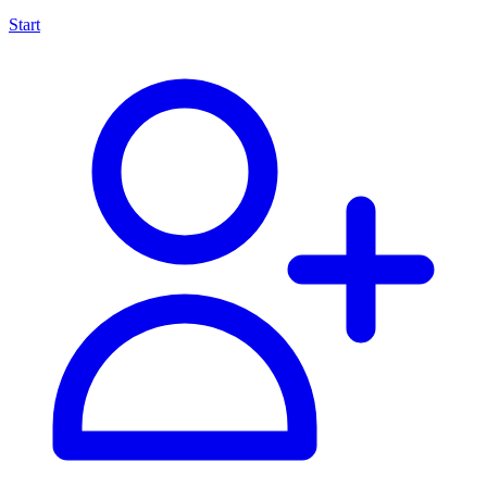
Start