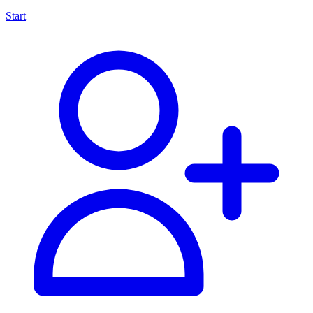
Start