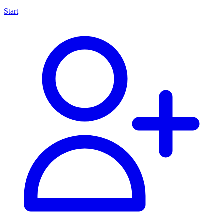
Start