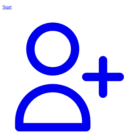
Start