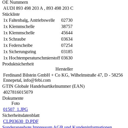
OE Nummern
AUDI
893 498 203 A
,
893 498 203 C
Stückliste
1x
Faltenbalg, Antriebswelle
02730
1x
Klemmschelle
38757
1x
Klemmschelle
45644
1x
Schraube
03634
1x
Federscheibe
07254
1x
Sicherungsring
03185
1x
Hochtemperaturschmierstoff
03630
Produktsicherheit
Hersteller
Ferdinand Bilstein GmbH + Co KG, Wilhelmstraße 47, D - 58256
Ennepetal, info@febi.com
GTIN Globale Handelsartikelnummer (EAN)
4027816015079
Dokumente
Foto
01507_1.JPG
Sicherheitsdatenblatt
CLP03630_D.PDF
Sonderangebote
Impressum
AGB und Kundeninformationen