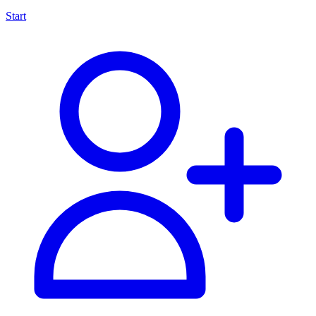
Start