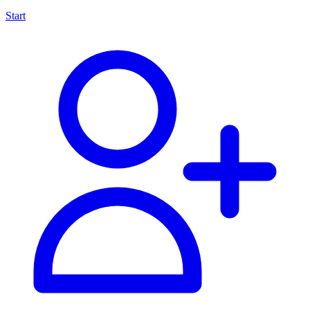
Start