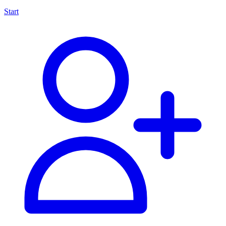
Start