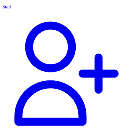
Start