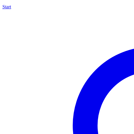
Start