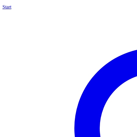
Start