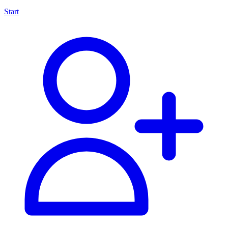
Start