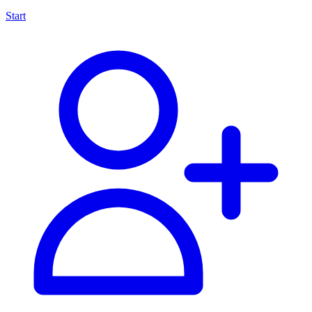
Start