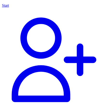
Start