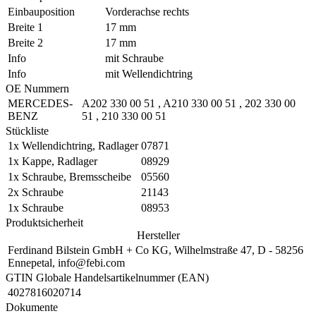
Einbauposition
Vorderachse rechts
Breite 1
17 mm
Breite 2
17 mm
Info
mit Schraube
Info
mit Wellendichtring
OE Nummern
MERCEDES-
A202 330 00 51
,
A210 330 00 51
,
202 330 00
BENZ
51
,
210 330 00 51
Stückliste
1x
Wellendichtring, Radlager
07871
1x
Kappe, Radlager
08929
1x
Schraube, Bremsscheibe
05560
2x
Schraube
21143
1x
Schraube
08953
Produktsicherheit
Hersteller
Ferdinand Bilstein GmbH + Co KG, Wilhelmstraße 47, D - 58256
Ennepetal, info@febi.com
GTIN Globale Handelsartikelnummer (EAN)
4027816020714
Dokumente