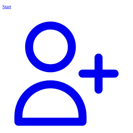
Start