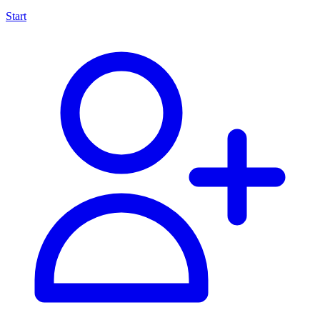
Start