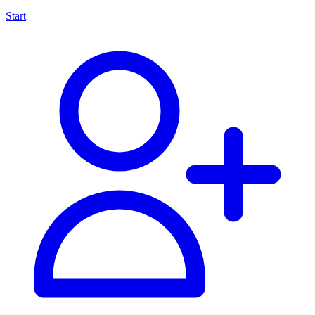
Start