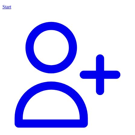
Start