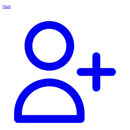
Start