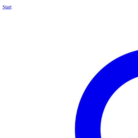
Start