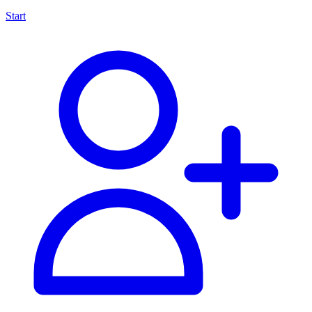
Start