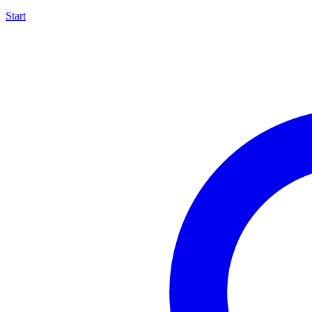
Start