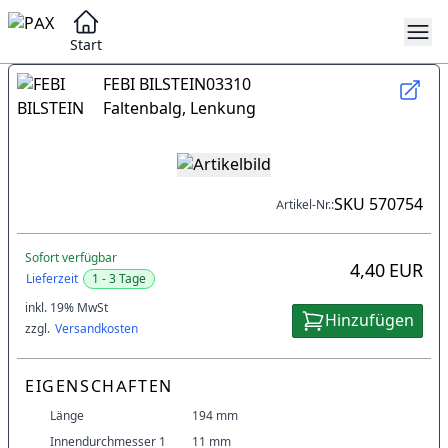
Start
FEBI BILSTEIN
03310
Faltenbalg, Lenkung
SKU
570754
Artikel-Nr.:
Sofort verfügbar
4,40 EUR
Lieferzeit
1 - 3 Tage
inkl. 19% MwSt
Hinzufügen
zzgl.
Versandkosten
EIGENSCHAFTEN
Länge
194 mm
Innendurchmesser 1
11 mm