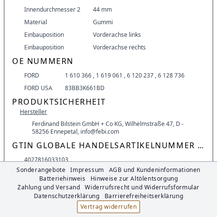
Innendurchmesser 2
44 mm
Material
Gummi
Einbauposition
Vorderachse links
Einbauposition
Vorderachse rechts
OE NUMMERN
FORD
1 610 366
,
1 619 061
,
6 120 237
,
6 128 736
FORD USA
83BB3K661BD
PRODUKTSICHERHEIT
Hersteller
Ferdinand Bilstein GmbH + Co KG, Wilhelmstraße 47, D -
58256 Ennepetal, info@febi.com
GTIN GLOBALE HANDELSARTIKELNUMMER (EAN)
4027816033103
Sonderangebote
Impressum
AGB und Kundeninformationen
DOKUMENTE
Batteriehinweis
Hinweise zur Altölentsorgung
Foto
Zahlung und Versand
Widerrufsrecht und Widerrufsformular
Datenschutzerklärung
Barrierefreiheitserklärung
03310_1.JPG
Vertrag widerrufen