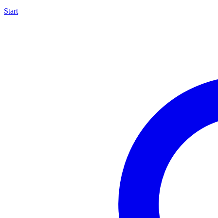
Start