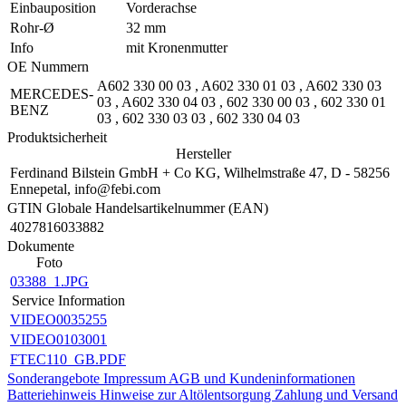
Einbauposition
Vorderachse
Rohr-Ø
32 mm
Info
mit Kronenmutter
OE Nummern
A602 330 00 03
,
A602 330 01 03
,
A602 330 03
MERCEDES-
03
,
A602 330 04 03
,
602 330 00 03
,
602 330 01
BENZ
03
,
602 330 03 03
,
602 330 04 03
Produktsicherheit
Hersteller
Ferdinand Bilstein GmbH + Co KG, Wilhelmstraße 47, D - 58256
Ennepetal, info@febi.com
GTIN Globale Handelsartikelnummer (EAN)
4027816033882
Dokumente
Foto
03388_1.JPG
Service Information
VIDEO0035255
VIDEO0103001
FTEC110_GB.PDF
Sonderangebote
Impressum
AGB und Kundeninformationen
Batteriehinweis
Hinweise zur Altölentsorgung
Zahlung und Versand