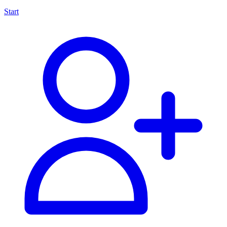
Start