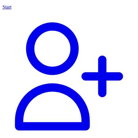
Start