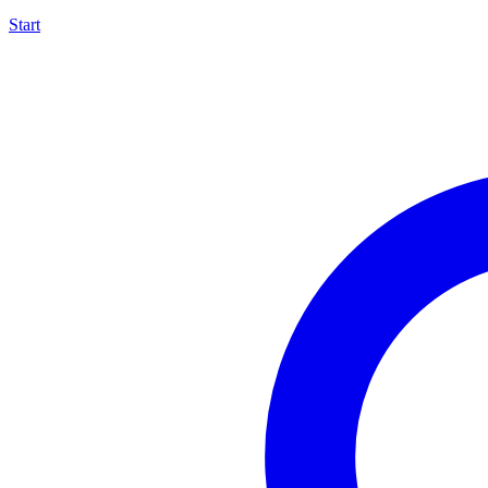
Start