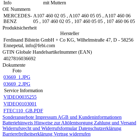
Info
mit Muttern
OE Nummern
MERCEDES-
A107 460 02 05
,
A107 460 05 05
,
A107 460 06
BENZ
05
,
107 460 02 05
,
107 460 05 05
,
107 460 06 05
Produktsicherheit
Hersteller
Ferdinand Bilstein GmbH + Co KG, Wilhelmstraße 47, D - 58256
Ennepetal, info@febi.com
GTIN Globale Handelsartikelnummer (EAN)
4027816036692
Dokumente
Foto
03669_1.JPG
03669_2.JPG
Service Information
VIDEO0035255
VIDEO0103001
FTEC110_GB.PDF
Sonderangebote
Impressum
AGB und Kundeninformationen
Batteriehinweis
Hinweise zur Altölentsorgung
Zahlung und Versand
Widerrufsrecht und Widerrufsformular
Datenschutzerklärung
Barrierefreiheitserklärung
Vertrag widerrufen