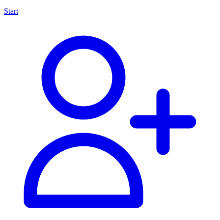
Start