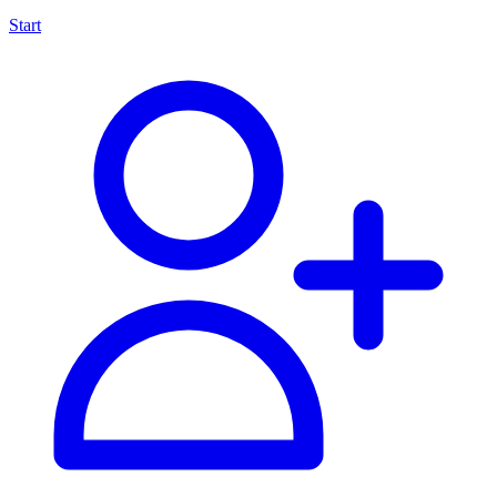
Start