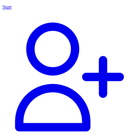
Start