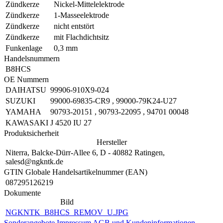
Zündkerze
Nickel-Mittelelektrode
Zündkerze
1-Masseelektrode
Zündkerze
nicht entstört
Zündkerze
mit Flachdichtsitz
Funkenlage
0,3 mm
Handelsnummern
B8HCS
OE Nummern
DAIHATSU
99906-910X9-024
SUZUKI
99000-69835-CR9
,
99000-79K24-U27
YAMAHA
90793-20151
,
90793-22095
,
94701 00048
KAWASAKI
J 4520 IU 27
Produktsicherheit
Hersteller
Niterra, Balcke-Dürr-Allee 6, D - 40882 Ratingen,
salesd@ngkntk.de
GTIN Globale Handelsartikelnummer (EAN)
087295126219
Dokumente
Bild
NGKNTK_B8HCS_REMOV_U.JPG
Sonderangebote
Impressum
AGB und Kundeninformationen