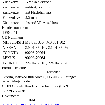
Zündkerze
1-Masseelektrode
Zündkerze
entstört, 5 kOhm
Zündkerze
mit Flachdichtsitz
Funkenlage
3,5 mm
Zündkerze
fester SAE-Anschluss
Handelsnummern
PFR6J-11
OE Nummern
MITSUBISHI
MS 851 336
,
MS 851 502
NISSAN
22401-37P16
,
22401-37P76
TOYOTA
90098-70064
LEXUS
90098-70064
INFINITI
22401-37P16
,
22401-37P76
Produktsicherheit
Hersteller
Niterra, Balcke-Dürr-Allee 6, D - 40882 Ratingen,
salesd@ngkntk.de
GTIN Globale Handelsartikelnummer (EAN)
087295127438
Dokumente
Bild