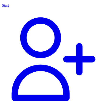
Start