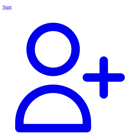
Start