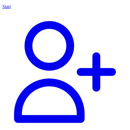
Start