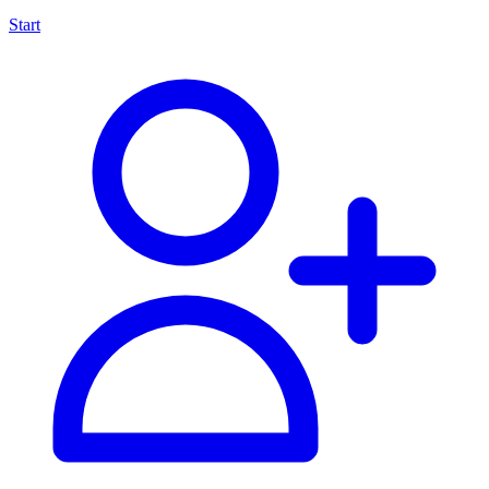
Start