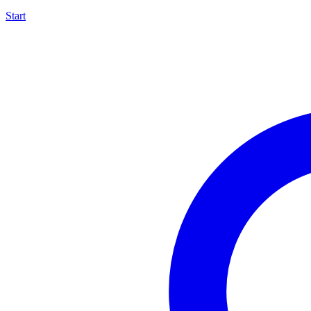
Start