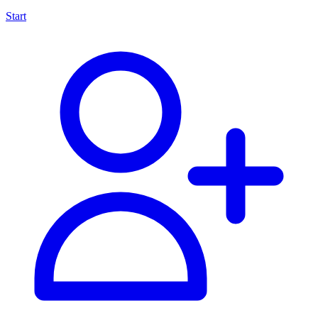
Start