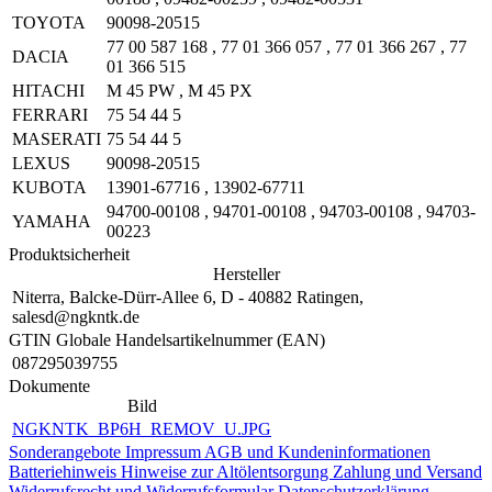
TOYOTA
90098-20515
77 00 587 168
,
77 01 366 057
,
77 01 366 267
,
77
DACIA
01 366 515
HITACHI
M 45 PW
,
M 45 PX
FERRARI
75 54 44 5
MASERATI
75 54 44 5
LEXUS
90098-20515
KUBOTA
13901-67716
,
13902-67711
94700-00108
,
94701-00108
,
94703-00108
,
94703-
YAMAHA
00223
Produktsicherheit
Hersteller
Niterra, Balcke-Dürr-Allee 6, D - 40882 Ratingen,
salesd@ngkntk.de
GTIN Globale Handelsartikelnummer (EAN)
087295039755
Dokumente
Bild
NGKNTK_BP6H_REMOV_U.JPG
Sonderangebote
Impressum
AGB und Kundeninformationen
Batteriehinweis
Hinweise zur Altölentsorgung
Zahlung und Versand
Widerrufsrecht und Widerrufsformular
Datenschutzerklärung