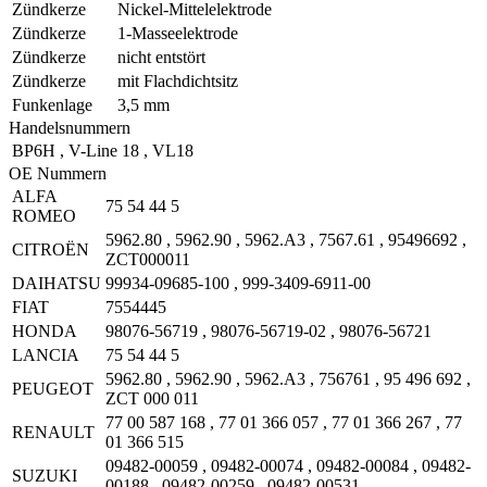
Zündkerze
Nickel-Mittelelektrode
Zündkerze
1-Masseelektrode
Zündkerze
nicht entstört
Zündkerze
mit Flachdichtsitz
Funkenlage
3,5 mm
Handelsnummern
BP6H
,
V-Line 18
,
VL18
OE Nummern
ALFA
75 54 44 5
ROMEO
5962.80
,
5962.90
,
5962.A3
,
7567.61
,
95496692
,
CITROËN
ZCT000011
DAIHATSU
99934-09685-100
,
999-3409-6911-00
FIAT
7554445
HONDA
98076-56719
,
98076-56719-02
,
98076-56721
LANCIA
75 54 44 5
5962.80
,
5962.90
,
5962.A3
,
756761
,
95 496 692
,
PEUGEOT
ZCT 000 011
77 00 587 168
,
77 01 366 057
,
77 01 366 267
,
77
RENAULT
01 366 515
09482-00059
,
09482-00074
,
09482-00084
,
09482-
SUZUKI
00188
,
09482-00259
,
09482-00531