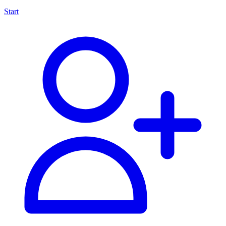
Start