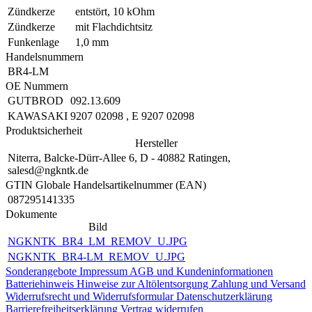
Zündkerze
entstört, 10 kOhm
Zündkerze
mit Flachdichtsitz
Funkenlage
1,0 mm
Handelsnummern
BR4-LM
OE Nummern
GUTBROD
092.13.609
KAWASAKI
9207 02098
,
E 9207 02098
Produktsicherheit
Hersteller
Niterra, Balcke-Dürr-Allee 6, D - 40882 Ratingen,
salesd@ngkntk.de
GTIN Globale Handelsartikelnummer (EAN)
087295141335
Dokumente
Bild
NGKNTK_BR4_LM_REMOV_U.JPG
NGKNTK_BR4-LM_REMOV_U.JPG
Sonderangebote
Impressum
AGB und Kundeninformationen
Batteriehinweis
Hinweise zur Altölentsorgung
Zahlung und Versand
Widerrufsrecht und Widerrufsformular
Datenschutzerklärung
Barrierefreiheitserklärung
Vertrag widerrufen