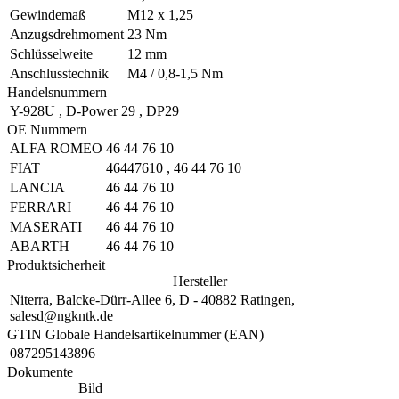
Gewindemaß
M12 x 1,25
Anzugsdrehmoment
23 Nm
Schlüsselweite
12 mm
Anschlusstechnik
M4 / 0,8-1,5 Nm
Handelsnummern
Y-928U
,
D-Power 29
,
DP29
OE Nummern
ALFA ROMEO
46 44 76 10
FIAT
46447610
,
46 44 76 10
LANCIA
46 44 76 10
FERRARI
46 44 76 10
MASERATI
46 44 76 10
ABARTH
46 44 76 10
Produktsicherheit
Hersteller
Niterra, Balcke-Dürr-Allee 6, D - 40882 Ratingen,
salesd@ngkntk.de
GTIN Globale Handelsartikelnummer (EAN)
087295143896
Dokumente
Bild