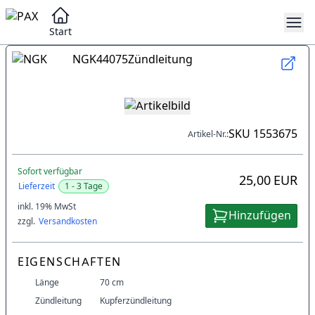
Start
NGK
44075
Zündleitung
SKU
1553675
Artikel-Nr.:
Sofort verfügbar
25,00 EUR
Lieferzeit
1 - 3 Tage
inkl. 19% MwSt
Hinzufügen
zzgl.
Versandkosten
EIGENSCHAFTEN
Länge
70 cm
Zündleitung
Kupferzündleitung