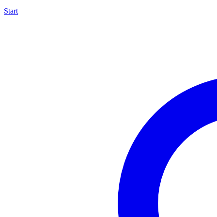
Start