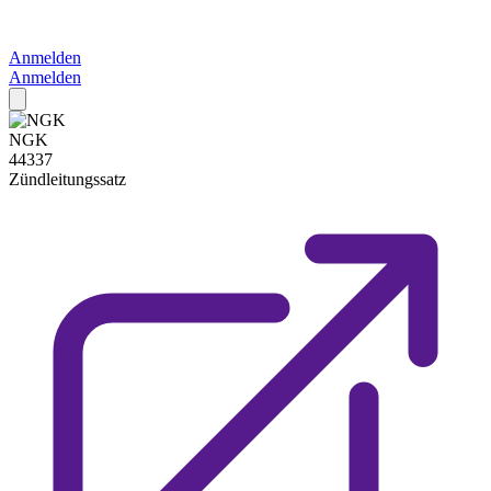
Anmelden
Anmelden
NGK
44337
Zündleitungssatz