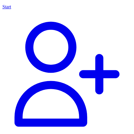
Start