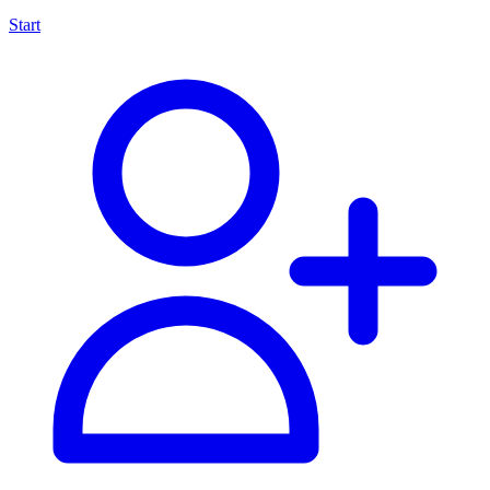
Start