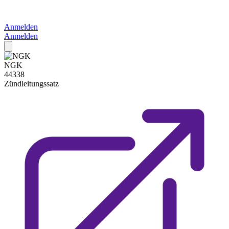
Anmelden
Anmelden
NGK
44338
Zündleitungssatz